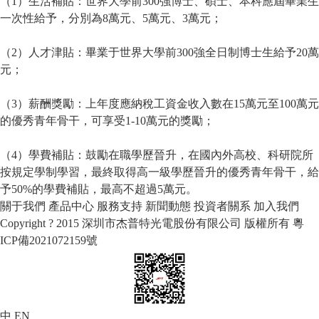
（1）生活補貼：世界大學前300強博士、碩士、本科應屆畢業生
一次性給予，分別為8萬元、5萬元、3萬元；
（2）人才津貼：畢業于世界大學前300強全日制博士生給予20萬
元；
（3）薪酬獎勵：上年度應納稅工資金收入數在15萬元至100萬元
的優秀青年骨干，可享受1-10萬元的獎勵；
（4）學費補貼：鼓勵在職學歷晉升，在國內外高校、科研院所
按規定學制學習，最終取得高一級學歷晉升的優秀青年骨干，給
予50%的學費補貼，最高不超過5萬元。
關于我們
產品中心
服務支持
新聞動態
投資者關系
加入我們
Copyright ? 2015 深圳市杰普特光電股份有限公司 版權所有
粵
ICP備2021072159號
中
EN