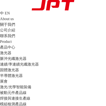
中
EN
About us
關于我們
公司介紹
聯系我們
Product
產品中心
激光器
脈沖光纖激光器
連續/準連續光纖激光器
固體激光器
半導體激光器
展會
激光/光學智能裝備
被動元件產品線
焊接與連接生產線
模組檢測產品線