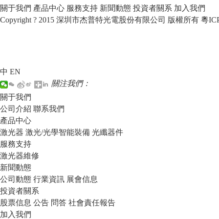
關于我們
產品中心
服務支持
新聞動態
投資者關系
加入我們
Copyright ? 2015 深圳市杰普特光電股份有限公司 版權所有
粵IC
中
EN
關注我們：
關于我們
公司介紹
聯系我們
產品中心
激光器
激光/光學智能裝備
光纖器件
服務支持
激光器維修
新聞動態
公司動態
行業資訊
展會信息
投資者關系
股票信息
公告
問答
社會責任報告
加入我們