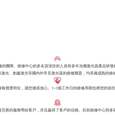
維修的團隊。維修中心的多名資深技術人員有多年光纖激光器產品研
tal、銳科激光、創鑫激光等國內外常見激光器的維修難題，均具備成熟的
報價透明化，讓您徹底放心。1~3個工作日的維修周期也將您的損
最完善的服務帶給客戶，并且贏得了客戶的信賴。目前維修中心與多