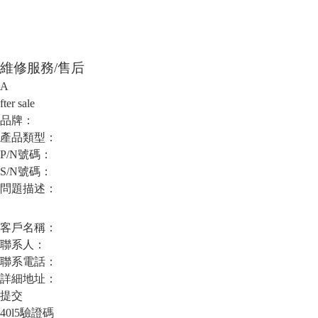
維修服務/售后
A
fter sale
40l5