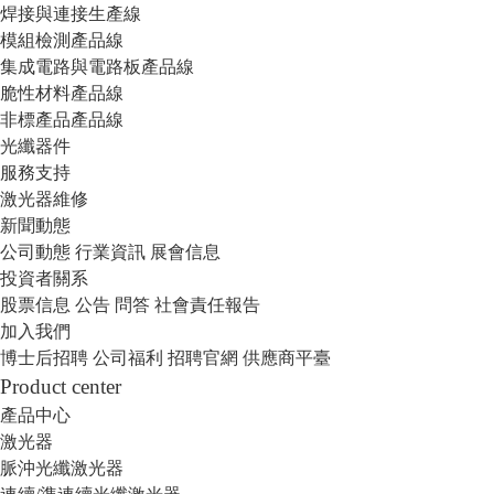
焊接與連接生產線
模組檢測產品線
集成電路與電路板產品線
脆性材料產品線
非標產品產品線
光纖器件
服務支持
激光器維修
新聞動態
公司動態
行業資訊
展會信息
投資者關系
股票信息
公告
問答
社會責任報告
加入我們
博士后招聘
公司福利
招聘官網
供應商平臺
Product center
產品中心
激光器
脈沖光纖激光器