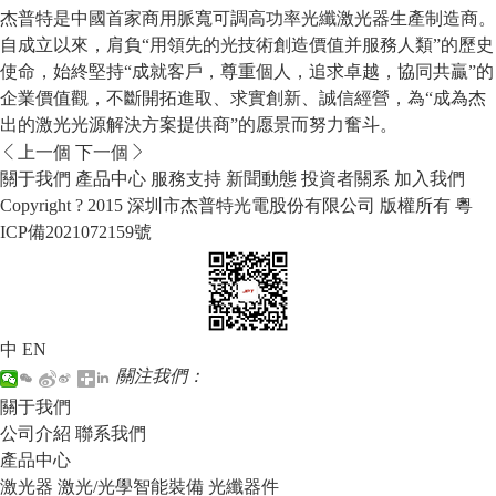
杰普特是中國首家商用脈寬可調高功率光纖激光器生產制造商。
自成立以來，肩負“用領先的光技術創造價值并服務人類”的歷史
使命，始終堅持“成就客戶，尊重個人，追求卓越，協同共贏”的
企業價值觀，不斷開拓進取、求實創新、誠信經營，為“成為杰
出的激光光源解決方案提供商”的愿景而努力奮斗。
上一個
下一個
關于我們
產品中心
服務支持
新聞動態
投資者關系
加入我們
Copyright ? 2015 深圳市杰普特光電股份有限公司 版權所有
粵
ICP備2021072159號
中
EN
關注我們：
關于我們
公司介紹
聯系我們
產品中心
激光器
激光/光學智能裝備
光纖器件