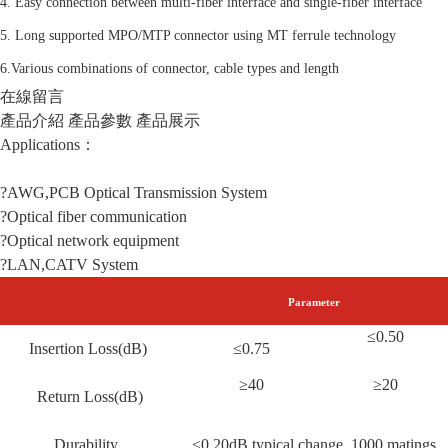
4. Easy connection between multi-fiber interface and single-fiber interface
5. Long supported MPO/MTP connector using MT ferrule technology
6.Various combinations of connector, cable types and length
在線留言
產品介紹
產品參數
產品展示
Applications：
?AWG,PCB Optical Transmission System
?Optical fiber communication
?Optical network equipment
?LAN,CATV System
Parameter
≤0.50
Insertion Loss(dB)
≤0.75
≥40
≥20
Return Loss(dB)
Durability
≤0.20dB typical change, 1000 matings