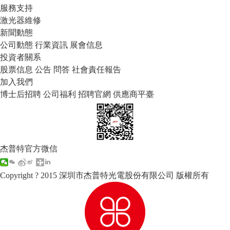
服務支持
激光器維修
新聞動態
公司動態
行業資訊
展會信息
投資者關系
股票信息
公告
問答
社會責任報告
加入我們
博士后招聘
公司福利
招聘官網
供應商平臺
杰普特官方微信
Copyright ? 2015 深圳市杰普特光電股份有限公司 版權所有