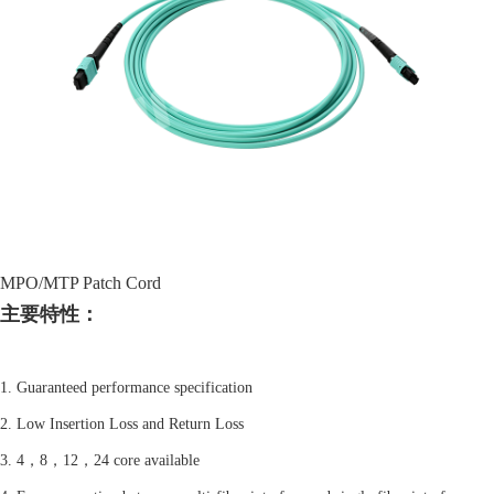
MPO/MTP Patch Cord
主要特性：
1. Guaranteed performance specification
2. Low Insertion Loss and Return Loss
3. 4，8，12，24 core available