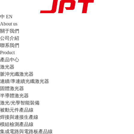
中
EN
About us
關于我們
公司介紹
聯系我們
Product
產品中心
激光器
脈沖光纖激光器
連續/準連續光纖激光器
固體激光器
半導體激光器
激光/光學智能裝備
被動元件產品線
焊接與連接生產線
模組檢測產品線
集成電路與電路板產品線