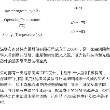
≤0.20
Interchangeability(dB)
Operating Temperature
-40 ~ +75
(℃)
-40 ~ +85
Storage Temperature (℃)
深圳市杰普特光電股份有限公司成立于2006年，是一家由歸國留
學人員創辦的研發、生產和銷售激光光源、激光智能裝備和光纖
器件的國家級高新技術企業。
公司擁有一支包括美國IEEE院士，中組部“千人計劃”獲得者，
深圳市“孔雀計劃”獲得者等多位海外留學歸國博士及國內知名大
學博士、碩士為核心組成的優秀的顧問、管理、研發及銷售團
隊，并且擁有先進的生產設備、配套齊全的研發測試設備。公司
堅持走自主知識產權的道路，已申請了300余件專利及軟件著作
權。