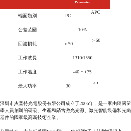
Parameter
APC
端面類別
PC
公差范圍
10%
＞60
回波損耗
＞50
工作波長
1310/1550
工作溫度
-40 ~ +75
25
最大功率
30
深圳市杰普特光電股份有限公司成立于2006年，是一家由歸國留
學人員創辦的研發、生產和銷售激光光源、激光智能裝備和光纖
器件的國家級高新技術企業。