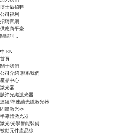
博士后招聘
公司福利
招聘官網
供應商平臺
中
EN
首頁
關于我們
公司介紹
聯系我們
產品中心
激光器
脈沖光纖激光器
連續/準連續光纖激光器
固體激光器
半導體激光器
激光/光學智能裝備
被動元件產品線