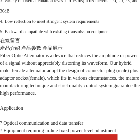
3. variety of fixed attenuation leves.1 to 16 dB(in dB increments), 20, 25, and
30dB
4. Low reflection to meet stringent system requirements
5. Backward compatible with existing transmission equipment
在線留言
產品介紹
產品參數
產品展示
Fiber Optic Attenuator is a device that reduces the amplitude or power
of a signal without appreciably distorting its waveform. Our hybrid
male–female attenuator adopt the design of connector plug (male) plus
adaptor socket(female), which fits in various circumstances, the mature
manufacturing technique and strict quality control system guarantee the
high performance.
Application
? Optical communication and data transfer
? Equipment requiring in-line fixed power level adjustment