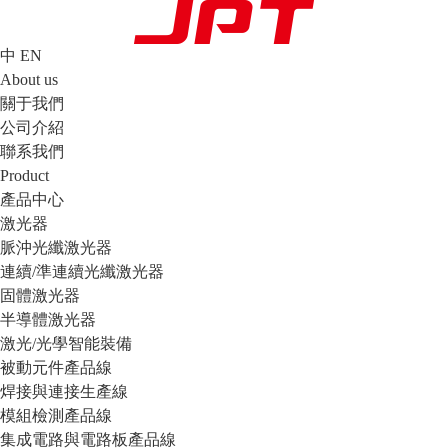
中
EN
About us
關于我們
公司介紹
聯系我們
Product
產品中心
激光器
脈沖光纖激光器
連續/準連續光纖激光器
固體激光器
半導體激光器
激光/光學智能裝備
被動元件產品線
焊接與連接生產線
模組檢測產品線
集成電路與電路板產品線