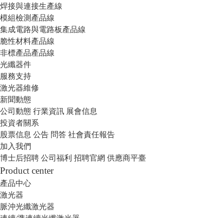
焊接與連接生產線
模組檢測產品線
集成電路與電路板產品線
脆性材料產品線
非標產品產品線
光纖器件
服務支持
激光器維修
新聞動態
公司動態
行業資訊
展會信息
投資者關系
股票信息
公告
問答
社會責任報告
加入我們
博士后招聘
公司福利
招聘官網
供應商平臺
Product center
產品中心
激光器
脈沖光纖激光器